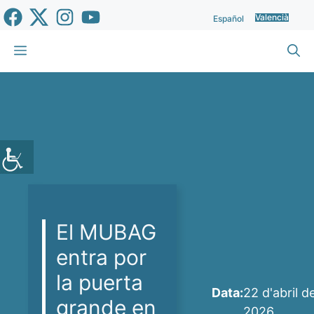
Vés
Valencià
Español
al
contingut
Menu
El MUBAG
entra por
la puerta
Data:
22 d'abril d
grande en
2026