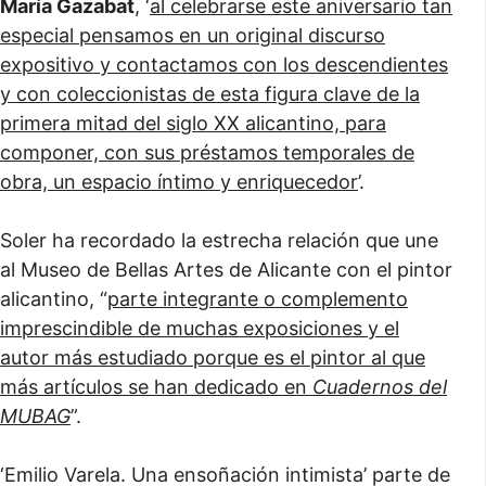
María Gazabat
, ‘
al celebrarse este aniversario tan
especial pensamos en un original discurso
expositivo y contactamos con los descendientes
y con coleccionistas de esta figura clave de la
primera mitad del siglo XX alicantino, para
componer, con sus préstamos temporales de
obra, un espacio íntimo y enriquecedor
’.
Soler ha recordado la estrecha relación que une
al Museo de Bellas Artes de Alicante con el pintor
alicantino, “
parte integrante o complemento
imprescindible de muchas exposiciones y el
autor más estudiado porque es el pintor al que
más artículos se han dedicado en
Cuadernos del
MUBAG
”.
‘Emilio Varela. Una ensoñación intimista’ parte de