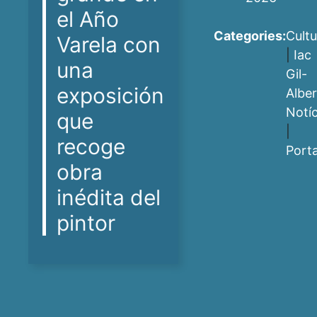
el Año
Categories:
Cultu
Varela con
|
Iac
una
Gil-
exposición
Alber
Notíc
que
|
recoge
Port
obra
inédita del
pintor