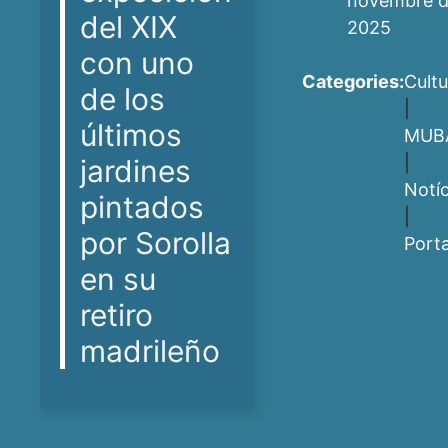
novembre 
del XIX
2025
con uno
Categories:
Cultu
de los
|
últimos
MUB
|
jardines
Notíc
pintados
|
por Sorolla
Port
en su
retiro
madrileño