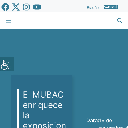
Vés
Valencià
Español
al
contingut
Menu
El MUBAG
enriquece
la
Data:
19 de
exposición