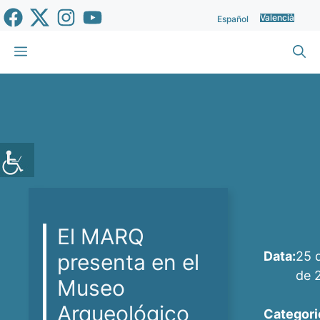
Vés
Valencià
Español
al
contingut
Menu
El MARQ
Data:
25 
presenta en el
de 
Museo
Arqueológico
Categori