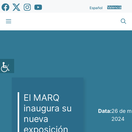
Vés
Valencià
Español
al
contingut
Menu
El MARQ
inaugura su
Data:
26 de m
nueva
2024
exposición