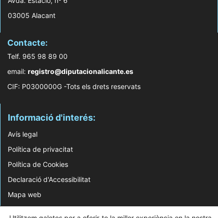
Avda. Estació, nº 6
03005 Alacant
Contacte:
Telf. 965 98 89 00
email:
registro@diputacionalicante.es
CIF: P0300000G -Tots els drets reservats
Informació d'interés:
Avís legal
Política de privacitat
Política de Cookies
Declaració d'Accessibilitat
Mapa web
© 2026 Web Desenvolupada pel Servei d'Informàtica de Diputació d'Alacant
Utilitzem galetes per a oferir-te la millor experiència en la nostra