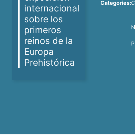
Categories:
C
internacional
|
sobre los
|
N
primeros
|
reinos de la
P
Europa
Prehistórica