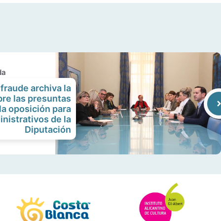
da
fraude archiva la
re las presuntas
la oposición para
inistrativos de la
Diputación