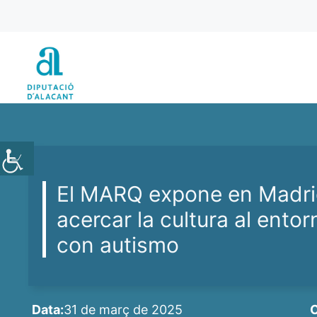
Vés
al
contingut
El MARQ expone en Madri
acercar la cultura al ento
con autismo
Data:
31 de març de 2025
C