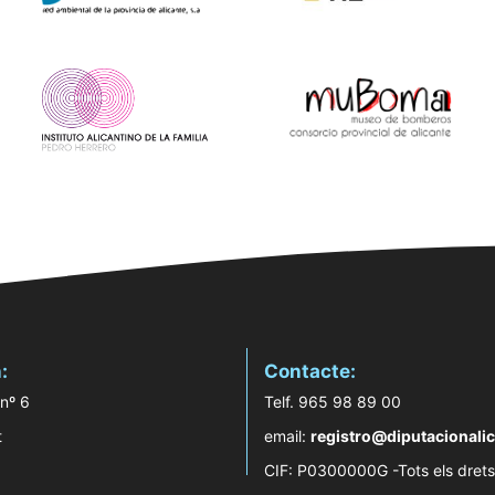
:
Contacte:
 nº 6
Telf. 965 98 89 00
t
email:
registro@diputacionalic
CIF: P0300000G -Tots els drets