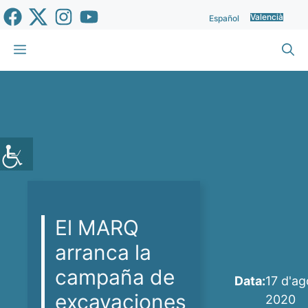
Vés
Valencià
Español
al
contingut
Menu
El MARQ
arranca la
campaña de
Data:
17 d'ag
excavaciones
2020