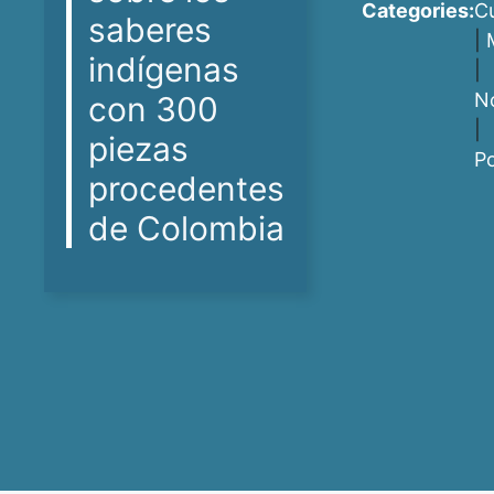
Categories:
Cu
saberes
|
indígenas
|
No
con 300
|
piezas
P
procedentes
de Colombia