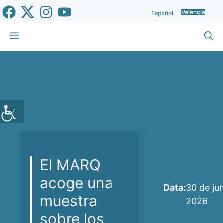
Vés
Valencià
Español
al
contingut
Menu
El MARQ
acoge una
Data:
30 de ju
muestra
2026
sobre los