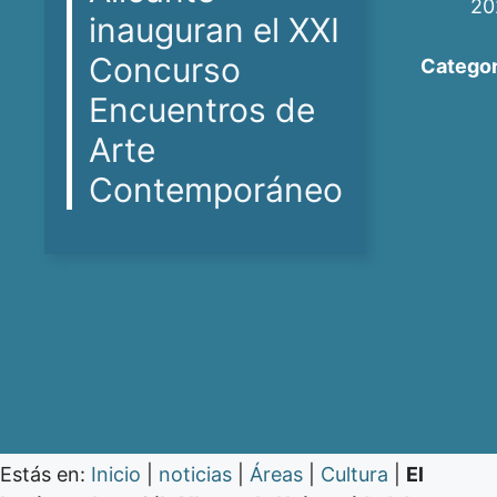
20
inauguran el XXI
Concurso
Categor
Encuentros de
Arte
Contemporáneo
Estás en:
Inicio
|
noticias
|
Áreas
|
Cultura
|
El