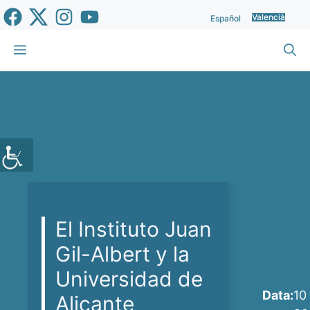
Vés
Valencià
Español
al
contingut
Menu
El Instituto Juan
Gil-Albert y la
Universidad de
Data:
10
Alicante