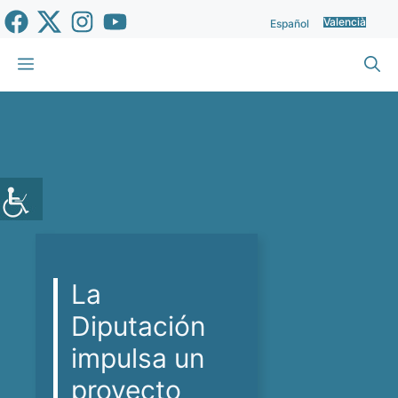
Vés
Valencià
Español
al
contingut
Menu
La
Diputación
impulsa un
proyecto