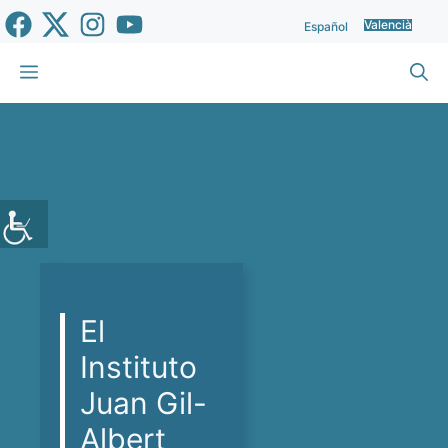
Vés
Valencià
Español
al
contingut
Menu
El
Instituto
Juan Gil-
Albert