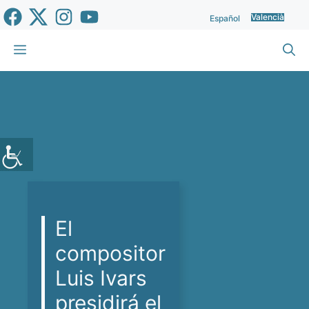
Vés
Valencià
Español
al
contingut
Menu
El
compositor
Luis Ivars
presidirá el