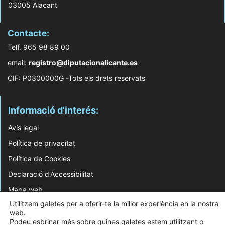
03005 Alacant
Contacte:
Telf. 965 98 89 00
email:
registro@diputacionalicante.es
CIF: P0300000G -Tots els drets reservats
Informació d'interés:
Avís legal
Política de privacitat
Política de Cookies
Declaració d'Accessibilitat
Mapa web
Utilitzem galetes per a oferir-te la millor experiència en la nostra
© 2026 Web Desenvolupada pel Servei d'Informàtica de Diputació d'Alacant
web.
Podeu esbrinar més sobre quines galetes estem utilitzant o