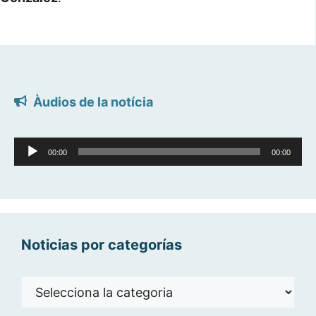
Àudios de la notícia
Reproductor
00:00
00:00
d'àudio
Noticias por categorías
Noticias
por