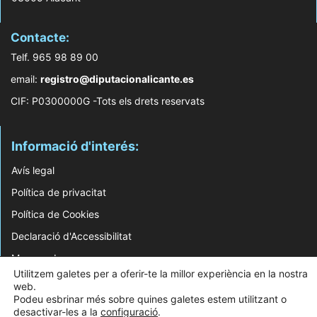
Contacte:
Telf. 965 98 89 00
email:
registro@diputacionalicante.es
CIF: P0300000G -Tots els drets reservats
Informació d'interés:
Avís legal
Política de privacitat
Política de Cookies
Declaració d'Accessibilitat
Mapa web
Utilitzem galetes per a oferir-te la millor experiència en la nostra
web.
© 2026 Web Desenvolupada pel Servei d'Informàtica de Diputació d'Alacant
Podeu esbrinar més sobre quines galetes estem utilitzant o
desactivar-les a la
configuració
.