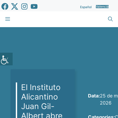
Vés
Valencià
Español
al
contingut
Menu
El Instituto
Alicantino
Data:
25 de m
2026
Juan Gil-
Albert abre
Categories:
C