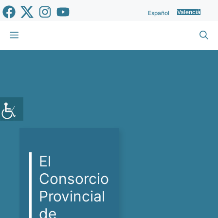
Vés
Valencià
Español
al
contingut
Menu
El
Consorcio
Provincial
de