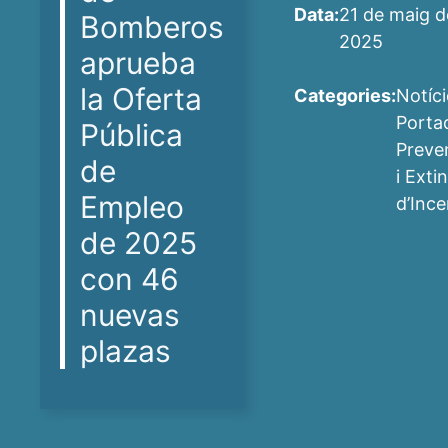
Data:
21 de maig d
Bomberos
2025
aprueba
la Oferta
Categories:
Notíci
Porta
Pública
Preve
de
i Exti
Empleo
d’Ince
de 2025
con 46
nuevas
plazas