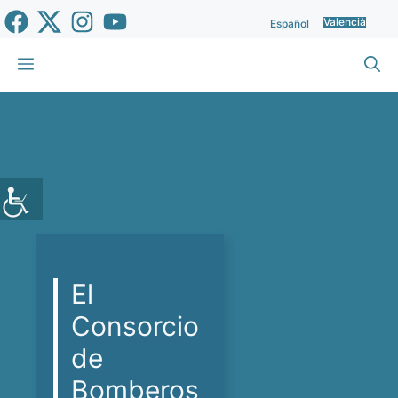
Vés
Valencià
Español
al
contingut
Menu
El
Consorcio
de
Bomberos