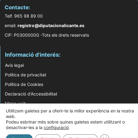
Contacte:
Telf. 965 98 89 00
email:
registro@diputacionalicante.es
CIF: P0300000G -Tots els drets reservats
Informació d'interés:
Avís legal
Política de privacitat
Política de Cookies
Declaració d'Accessibilitat
Mapa web
Utilitzem galetes per a oferir-te la millor experiència en la nostra
web.
© 2026 Web Desenvolupada pel Servei d'Informàtica de Diputació d'Alacant
Podeu esbrinar més sobre quines galetes estem utilitzant o
desactivar-les a la
configuració
.
Tanca el bàner 