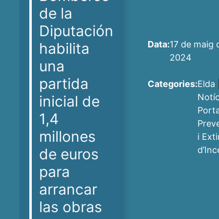
de la
Diputación
Data:
17 de maig 
habilita
2024
una
partida
Categories:
Elda
Notíc
inicial de
Port
1,4
Prev
millones
i Ext
d’Inc
de euros
para
arrancar
las obras