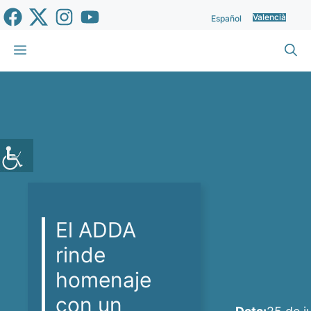
Vés
Valencià
Español
al
contingut
Menu
El ADDA
rinde
homenaje
con un