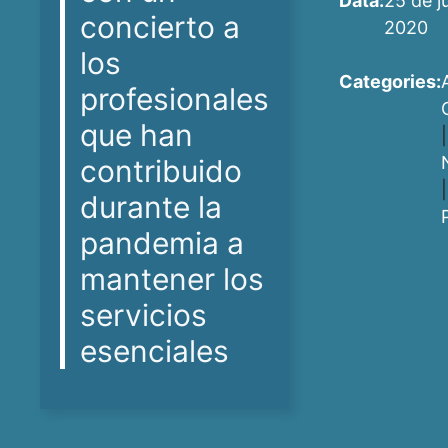
Data:
25 de j
concierto a
2020
los
Categories:
profesionales
que han
|
contribuido
|
durante la
pandemia a
mantener los
servicios
esenciales