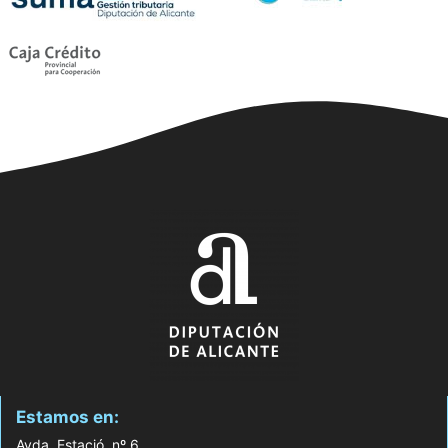
Estamos en:
Avda. Estació, nº 6