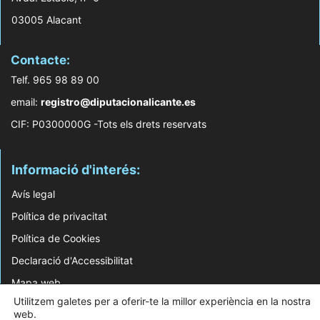
03005 Alacant
Contacte:
Telf. 965 98 89 00
email:
registro@diputacionalicante.es
CIF: P0300000G -Tots els drets reservats
Informació d'interés:
Avís legal
Política de privacitat
Política de Cookies
Declaració d'Accessibilitat
Mapa web
Utilitzem galetes per a oferir-te la millor experiència en la nostra
web.
© 2026 Web Desenvolupada pel Servei d'Informàtica de Diputació d'Alacant