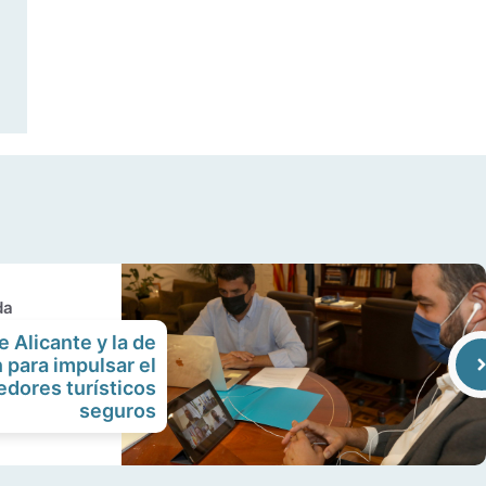
da
e Alicante y la de
 para impulsar el
edores turísticos
seguros