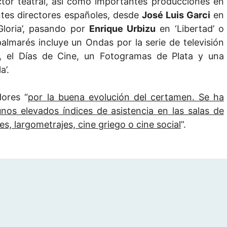
ector teatral, así como importantes producciones en
antes directores españoles, desde
José Luis Garci
en
loria’, pasando por
Enrique Urbizu
en ‘Libertad’ o
almarés incluye un Ondas por la serie de televisión
ía, el Días de Cine, un Fotogramas de Plata y una
a’.
dores “
por la buena evolución del certamen. Se ha
nos elevados índices de asistencia en las salas de
s, largometrajes, cine griego o cine social
”.