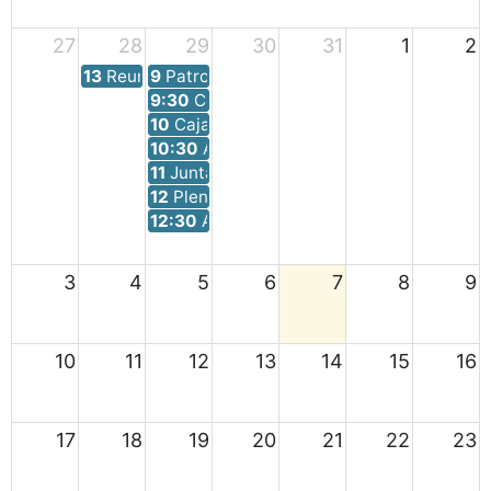
27
28
29
30
31
1
2
13
Reunión telemática Fondo Cooperación Turismo
9
Patronato de Turismo
9:30
Consejo de Suma
10
Caja de Crédito
10:30
Administración General y Hacienda
11
Junta de Gobierno
12
Pleno Provincial
12:30
Administración General y Hacienda
3
4
5
6
7
8
9
10
11
12
13
14
15
16
17
18
19
20
21
22
23