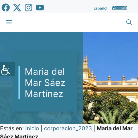
Vés
Valencià
Español
al
contingut
Menu
Maria del
Mar Sáez
Martínez
Estás en:
Inicio
|
corporacion_2023
|
Maria del Mar
Sáez Martínez