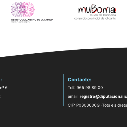
:
Contacte:
 nº 6
Telf. 965 98 89 00
t
email:
registro@diputacionalic
CIF: P0300000G -Tots els drets