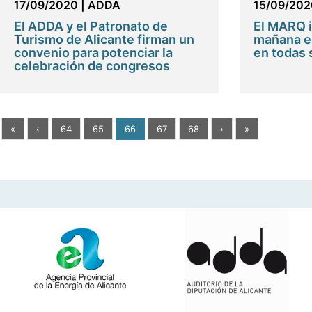
17/09/2020
|
ADDA
15/09/202
El ADDA y el Patronato de
El MARQ i
Turismo de Alicante firman un
mañana el
convenio para potenciar la
en todas 
celebración de congresos
«
‹
64
65
66
67
68
›
»