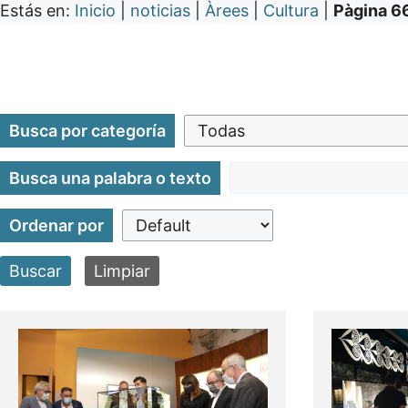
Estás en:
Inicio
|
noticias
|
Àrees
|
Cultura
|
Pàgina 6
Busca por categoría
Busca una palabra o texto
Ordenar por
Buscar
Limpiar