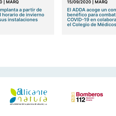
0
|
MARQ
15/09/2020
|
MARQ
mplanta a partir de
El ADDA acoge un con
 horario de invierno
benéfico para combati
sus instalaciones
COVID-19 en colabora
el Colegio de Médico