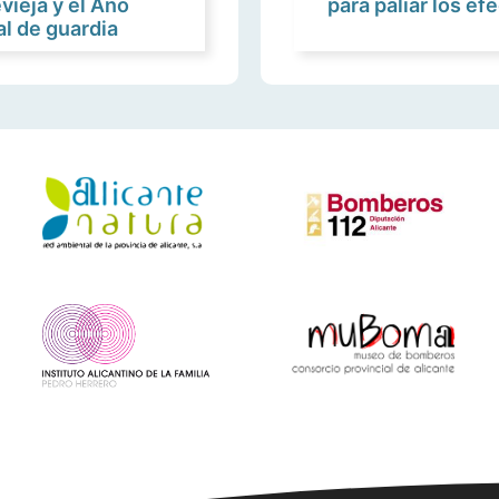
evieja y el Año
para paliar los ef
l de guardia