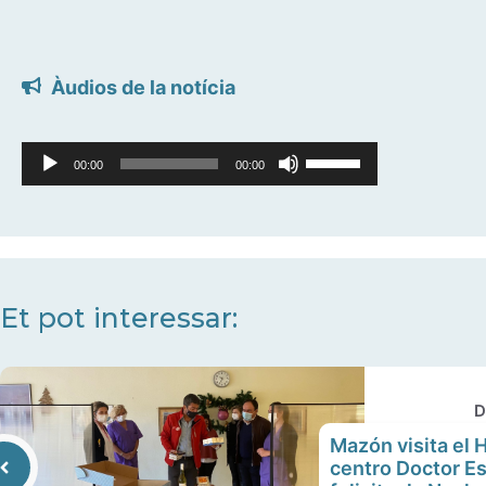
Àudios de la notícia
Reproductor
Feu
00:00
00:00
d'àudio
servir
les
tecles
de
fletxa
Et pot interessar:
cap
amunt/cap
avall
D
per
Mazón visita el H
a
centro Doctor E
incrementar