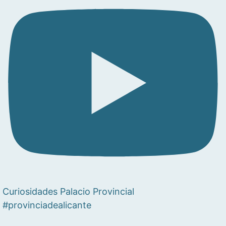
Curiosidades Palacio Provincial
#provinciadealicante