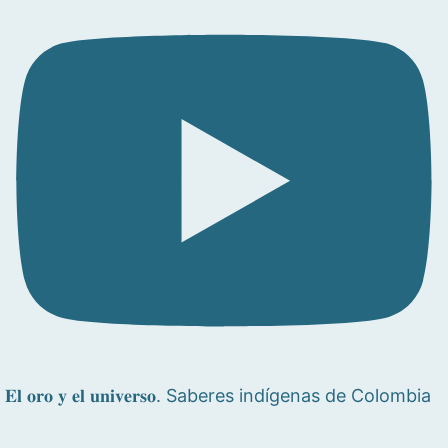
𝐄𝐥 𝐨𝐫𝐨 𝐲 𝐞𝐥 𝐮𝐧𝐢𝐯𝐞𝐫𝐬𝐨. Saberes indígenas de Colombia