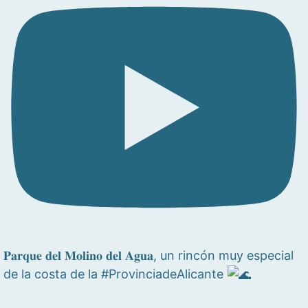
𝐏𝐚𝐫𝐪𝐮𝐞 𝐝𝐞𝐥 𝐌𝐨𝐥𝐢𝐧𝐨 𝐝𝐞𝐥 𝐀𝐠𝐮𝐚, un rincón muy especial
de la costa de la #ProvinciadeAlicante