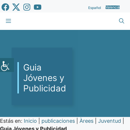
Vés
Valencià
Español
al
contingut
Menu
Guia
Jóvenes y
Publicidad
Estás en:
Inicio
|
publicaciones
|
Àrees
|
Juventud
|
Guia Jóvenes y Publicidad