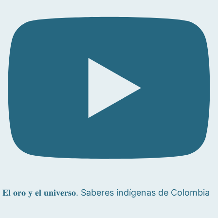
𝐄𝐥 𝐨𝐫𝐨 𝐲 𝐞𝐥 𝐮𝐧𝐢𝐯𝐞𝐫𝐬𝐨. Saberes indígenas de Colombia