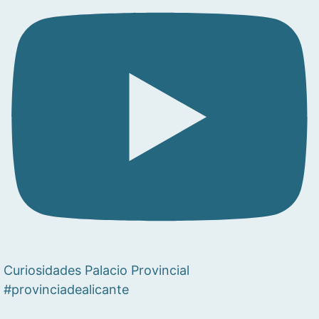
Curiosidades Palacio Provincial
#provinciadealicante