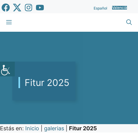
Vés
Valencià
Español
al
contingut
Menu
Fitur 2025
Estás en:
Inicio
|
galerias
|
Fitur 2025