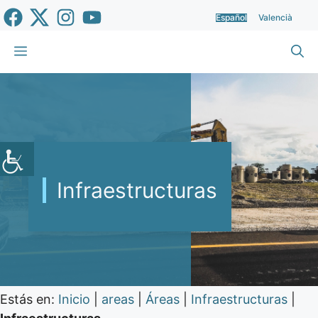
Saltar
Español
Valencià
al
contenido
Menú
Infraestructuras
Estás en:
Inicio
|
areas
|
Áreas
|
Infraestructuras
|