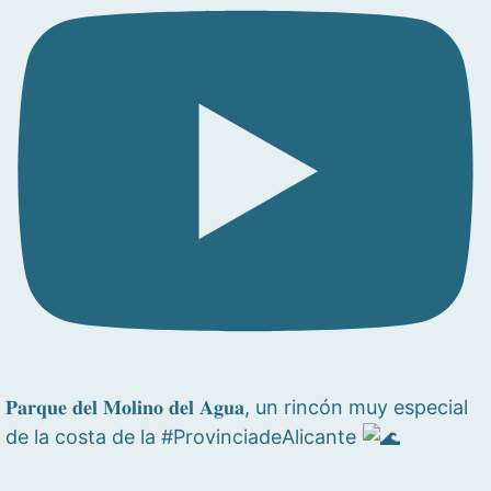
𝐏𝐚𝐫𝐪𝐮𝐞 𝐝𝐞𝐥 𝐌𝐨𝐥𝐢𝐧𝐨 𝐝𝐞𝐥 𝐀𝐠𝐮𝐚, un rincón muy especial
de la costa de la #ProvinciadeAlicante