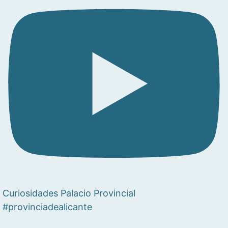
Curiosidades Palacio Provincial
#provinciadealicante