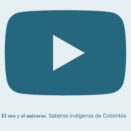
𝐄𝐥 𝐨𝐫𝐨 𝐲 𝐞𝐥 𝐮𝐧𝐢𝐯𝐞𝐫𝐬𝐨. Saberes indígenas de Colombia