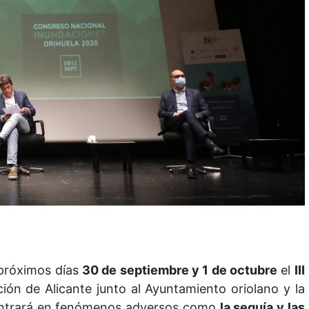
 próximos días
30 de septiembre y 1 de octubre
el
III
ión de Alicante junto al Ayuntamiento oriolano y la
 centrará en fenómenos adversos como
la sequía y las