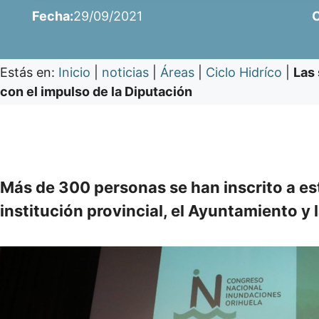
Fecha:
29/09/2021
C
Estás en:
Inicio
|
noticias
|
Áreas
|
Ciclo Hidríco
|
Las 
con el impulso de la Diputación
Más de 300 personas se han inscrito a es
institución provincial, el Ayuntamiento y 