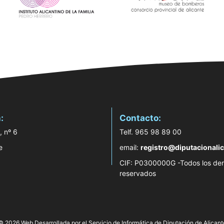
:
Contacto:
, nº 6
Telf. 965 98 89 00
e
email:
registro@diputacionalic
CIF: P0300000G -Todos los de
reservados
© 2026 Web Desarrollada por el Servicio de Informática de Diputación de Alicant