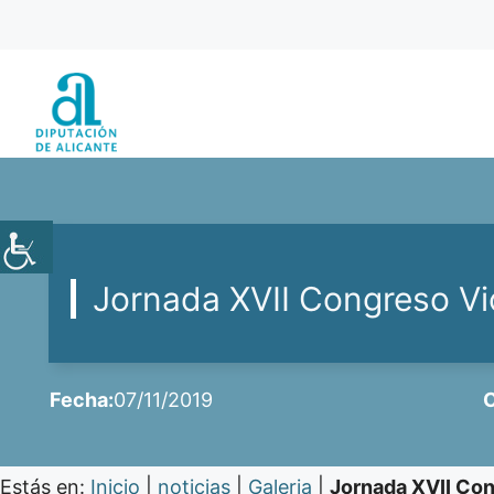
Saltar
al
contenido
Jornada XVII Congreso Vio
Fecha:
07/11/2019
C
Estás en:
Inicio
|
noticias
|
Galeria
|
Jornada XVII Con