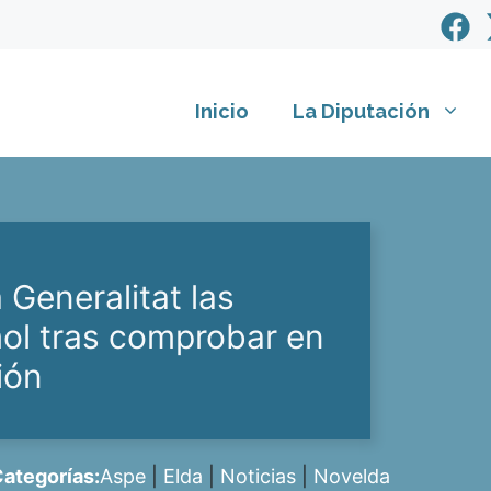
Inicio
La Diputación
 Generalitat las
mol tras comprobar en
ión
ategorías:
Aspe
|
Elda
|
Noticias
|
Novelda