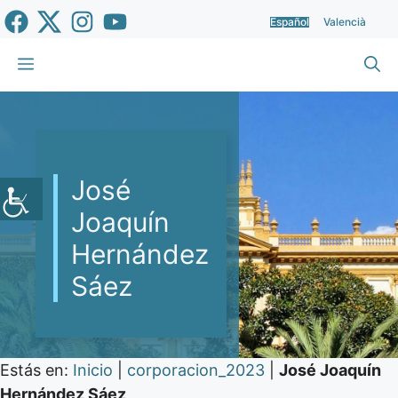
Saltar
Español
Valencià
al
contenido
Menú
José
Joaquín
Hernández
Sáez
Estás en:
Inicio
|
corporacion_2023
|
José Joaquín
Hernández Sáez