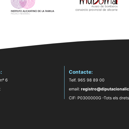
:
Contacte:
 nº 6
Telf. 965 98 89 00
t
email:
registro@diputacionalic
CIF: P0300000G -Tots els drets