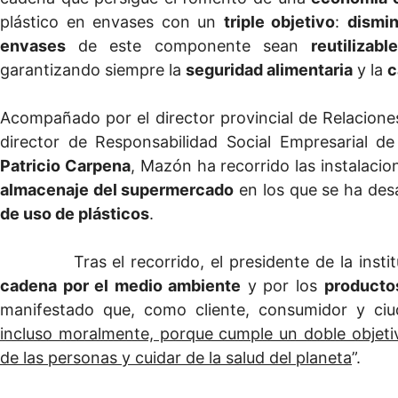
plástico en envases con un
triple objetivo
:
dismin
envases
de este componente sean
reutilizab
garantizando siempre la
seguridad alimentaria
y la
c
Acompañado por el director provincial de Relacion
director de Responsabilidad Social Empresarial d
Patricio Carpena
, Mazón ha recorrido las instalaci
almacenaje del supermercado
en los que se ha des
de uso de plásticos
.
Tras el recorrido, el presidente de la instituc
cadena por el medio ambiente
y por los
producto
manifestado que, como cliente, consumidor y ciu
incluso moralmente, porque cumple un doble objeti
de las personas y cuidar de la salud del planeta
”.