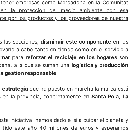
r tener empresas como Mercadona en la Comunitat
 en la protección del medio ambiente con esa
nte por los productos y los proveedores de nuestra
s las secciones,
disminuir este componente
en los
levarlo a cabo tanto en tienda como en el servicio a
rmar
para
reforzar el reciclaje en los hogares
son
adena, a la que se suman una
logística y producción
na
gestión responsable
.
a
estrategia
que ha puesto en marcha la marca está
as en la provincia, concretamente en
Santa Pola
,
La
ta iniciativa “
hemos dado el sí a cuidar el planeta y
rtido este año 40 millones de euros y esperamos