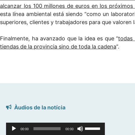
alcanzar los 100 millones de euros en los próximos
esta línea ambiental está siendo “como un laborato
superiores, clientes y trabajadores para que valoren 
Finalmente, ha avanzado que la idea es que “
todas 
tiendas de la provincia sino de toda la cadena
”.
Àudios de la notícia
Reproductor
Reproductor
Feu
00:00
00:00
d'àudio
d'àudio
servir