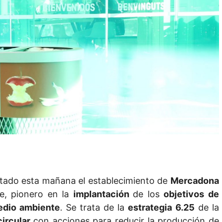
sitado esta mañana el establecimiento de
Mercadona
te, pionero en la
implantación
de los
objetivos de
medio ambiente
. Se trata de la
estrategia 6.25
de la
ircular
con acciones para reducir la producción de