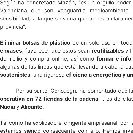
Según ha concretado Mazón, “
es un orgullo pode
Valenciana que son vanguardia medioambiental
sensibilidad, a la que se suma que apuesta clarame
provincia
”.
Eliminar bolsas de plástico
de un solo uso en toda
envases
, favorecer que estos sean
reutilizables
y l
domicilio y compra online, así como
formar e info
algunas de las líneas que está llevando a cabo la c
sostenibles
, una rigurosa
eficiencia energética y u
Por su parte, Consuegra ha comentado que l
operativa en 72 tiendas de la cadena
, tres de ell
Nucía
y
Alicante
.
Tal como ha explicado el dirigente empresarial, con es
estamos siendo consecuente con ello. Hemos inve