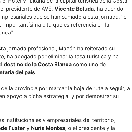
el Hotel Villaitana de la capital turística de la Costa
r el presidente de AVE,
Vicente Boluda
, ha querido
empresariales que se han sumado a esta jornada, “
el
importantísima cita que es referencia en la
lanca
”.
a jornada profesional, Mazón ha reiterado su
te, ha abogado por eliminar la tasa turística y ha
el
destino de la Costa Blanca
como uno de
taria del país
.
 de la provincia por marcar la hoja de ruta a seguir, a
en apoyo a dicha estrategia, y por demostrar su
 institucionales y empresariales del territorio,
ede Fuster
y
Nuria Montes
, o el presidente y la