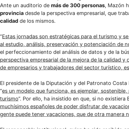
Ante un auditorio de
más de 300 personas
, Mazón h
provincia
desde la perspectiva empresarial, que trab
calidad
de los mismos.
“
Estas jornadas son estratégicas para el turismo y 
al estudio, análisis, preservación y potenciación de 
el perfeccionamiento del análisis de datos y de la 
perspectiva empresarial de la mejora de la calidad y
de empresarios y trabajadores del sector turístico, e
El presidente de la Diputación y del Patronato Cost
“
es un modelo que funciona, es ejemplar, sostenible,
turismo
”. Por ello, ha insistido en que, si no existiera
muchísimos españoles de poder disfrutar de vacacione
gente puede tener vacaciones, que de otra manera n