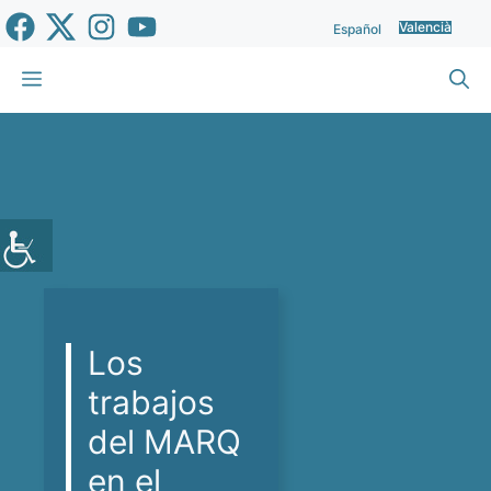
Vés
Valencià
Español
al
contingut
Menu
Los
trabajos
del MARQ
en el