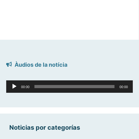
Àudios de la notícia
Reproductor
00:00
00:00
d'àudio
Noticias por categorías