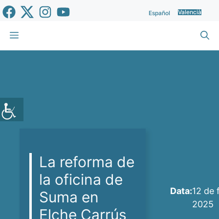
Vés
Valencià
Español
al
contingut
Menu
La reforma de
la oficina de
Data:
12 de 
Suma en
2025
Elche Carrús