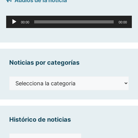
Àudios de la notícia
Reproductor
00:00
00:00
d'àudio
Noticias por categorías
Noticias
por
categorías
Histórico de noticias
Histórico