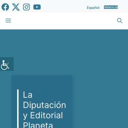
Vés
Valencià
Español
al
contingut
Menu
La
Diputación
y Editorial
Planeta