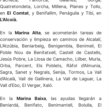
Quatretondeta, Lorcha, Millena, Planes y Tollo,
en
El Comtat
, y Benifallim, Penáguila y Tibi, en
L’Alcoià.
En la
Marina Alta
, se acometerán tareas de
conservación y limpieza en caminos de Alcalalí,
L’Atzúbia, Beniarbeig, Benigembla, Benimeli, El
Poble Nou de Benitatxell, Castell de Castells,
Jesús Pobre, La Llosa de Camacho, Llíber, Murla,
Orba, Parcent, Els Poblets, Ràfol d’Almunia,
Sagra, Sanet y Negrals, Senija, Tormos, La Vall
d’Alcalà, Vall de Gallinera, La Vall de Laguar, La
Vall d’Ebo, El Verger, Xaló.
En la
Marina Baixa
, las ayudas llegarán a
Beniardá, Benifato, Benimantell, Bolulla, El