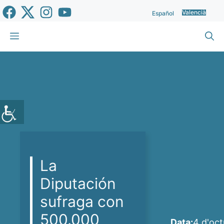
Vés
Valencià
Español
al
contingut
Menu
La
Diputación
sufraga con
500.000
Data:
4 d'oct