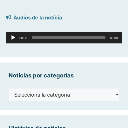
Àudios de la notícia
Reproductor
00:00
00:00
d'àudio
Noticias por categorías
Noticias
por
categorías