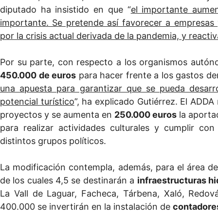
diputado ha insistido en que “
el importante aumen
importante. Se pretende así favorecer a empresas y
por la crisis actual derivada de la pandemia, y reactiv
Por su parte, con respecto a los organismos autón
450.000 de euros
para hacer frente a los gastos de
una apuesta para garantizar que se pueda desarr
potencial turístico
”, ha explicado Gutiérrez. El ADDA 
proyectos y se aumenta en
250.000 euros
la aportac
para realizar actividades culturales y cumplir co
distintos grupos políticos.
La modificación contempla, además, para el área d
de los cuales 4,5 se destinarán a
infraestructuras hi
La Vall de Laguar, Facheca, Tárbena, Xaló, Redová
400.000 se invertirán en la instalación de
contadores