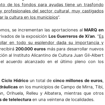
to de los fondos para ayudas tiene un trasfondo
 profesionales del sector cultural, muy castigados
ar la cultura en los municipios
”.
omos, se incrementan las aportaciones al
MARQ en
rivados de la exposición
Los Guerreros de Xi’an
. “
Es
ollar en todo su esplendor dada su importancia y
recibirá
200.000 euros
más para desarrollar nuevos
ión al Instituto Alicantino de Cultura Juan Gil-Albert
n el acuerdo alcanzado en el último pleno con los
e
Ciclo Hídrico
un total de
cinco millones de euros
,
dráulicas
en los municipios de Campo de Mirra, Tibi,
n, Orihuela, Relleu y Albatera, mientras que otros
 de telelectura
en una veintena de localidades.