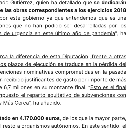
rado Gutiérrez, quien ha detallado que
se dedicarán
de las obras correspondientes a los ejercicios 2018
por este gobierno ya que entendemos que es una
siones que no han podido ser desarrolladas por los
s de urgencia en este último año de pandemia
”, ha
ca la diferencia de esta Diputación, frente a otras
los plazos de ejecución se traduce en la pérdida del
venciones nominativas comprometidas en la pasada
an recibido justificantes de gasto por importe de más
 6,7 millones en su montante final. “
Esto es el final
impuesto el reparto equitativo de subvenciones con
 y Más Cerca
”, ha añadido.
tado en 4.170.000 euros
, de los que la mayor parte,
el resto a organismos autónomos. En este sentido, el