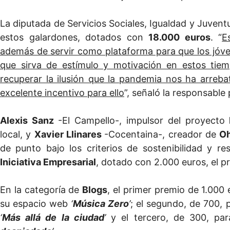
La diputada de Servicios Sociales, Igualdad y Juvent
estos galardones, dotados con
18.000 euros
. “
E
además de servir como plataforma para que los jóv
que sirva de estímulo y motivación en estos tiem
recuperar la ilusión que la pandemia nos ha arre
excelente incentivo para ello
”, señaló la responsable 
Alexis Sanz
-El Campello-, impulsor del proyecto
L
local, y
Xavier Llinares
-Cocentaina-, creador de
O
de punto bajo los criterios de sostenibilidad y r
Iniciativa Empresarial
, dotado con 2.000 euros, el p
En la categoría de
Blogs
, el primer premio de 1.000
su espacio web
‘
Música Zero
’
; el segundo, de 700,
‘
Más allá de la ciudad
’
y el tercero, de 300, pa