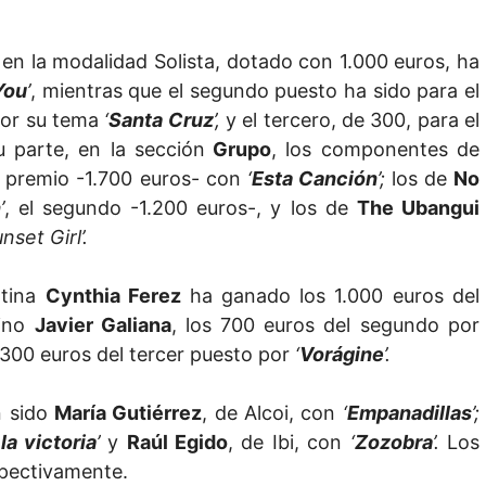
 en la modalidad Solista, dotado con 1.000 euros, ha
You
’
, mientras que el segundo puesto ha sido para el
 por su tema
‘
Santa Cruz
’,
y el tercero, de 300, para el
u parte, en la sección
Grupo
, los componentes de
er premio -1.700 euros- con
‘
Esta Canción
’;
los de
No
n
’
, el segundo -1.200 euros-, y los de
The Ubangui
unset Girl’.
ntina
Cynthia Ferez
ha ganado los 1.000 euros del
tino
Javier Galiana
, los 700 euros del segundo por
s 300 euros del tercer puesto por
‘
Vorágine
’.
n sido
María Gutiérrez
, de Alcoi, con
‘
Empanadillas
’;
la victoria
’
y
Raúl Egido
, de Ibi, con
‘
Zozobra
’.
Los
spectivamente.