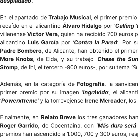
despiadado
’
.
En el apartado de
Trabajo Musical
, el primer premio
recaído en el alicantino
Álvaro Hidalgo
por
‘
Calling 
villenense
Víctor Vera
, quien ha recibido 700 euros
alicantino
Luis García
por
‘
Contra la Pared
’
. Por s
Padre Bombero
, de Alicante, han obtenido el prim
More Knobs
, de Elda, y su trabajo
‘
Chase the Su
Stomp
, de Ibi, el tercero -900 euros-, por su tema
‘S
Además, en la categoría de
Fotografía
, la sanvice
primer premio por su imagen
‘
Ingrávido
’
, el alican
‘
Powerxtreme
’
y la torrevejense
Irene Mercader
, lo
Finalmente, en
Relato Breve
los tres ganadores ha
Roger Garrido
, de Cocentaina, con
‘
Más dura será 
premios han ascendido a 1.000, 700 y 300 euros, re