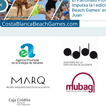
El Patronato Pro
impulsa la I edic
Beach Games’ en
Juan