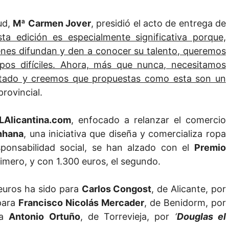
ud,
Mª Carmen Jover
, presidió el acto de entrega de
sta edición es especialmente significativa porque,
enes difundan y den a conocer su talento, queremos
pos difíciles. Ahora, más que nunca, necesitamos
batado y creemos que propuestas como esta son un
provincial.
Alicantina.com
, enfocado a relanzar el comercio
hhana
, una iniciativa que diseña y comercializa ropa
esponsabilidad social, se han alzado con el
Premio
rimero, y con 1.300 euros, el segundo.
 euros ha sido para
Carlos Congost
, de Alicante, por
 para
Francisco Nicolás Mercader
, de Benidorm, por
ra
Antonio Ortuño
, de Torrevieja, por
‘
Douglas el