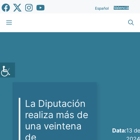
Vés
Valencià
Español
al
contingut
Menu
La Diputación
realiza más de
una veintena
Data:
13 de
de
202