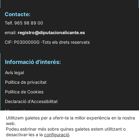
Contacte:
Telf. 965 98 89 00
email:
registro@diputacionalicante.es
CIF: P0300000G -Tots els drets reservats
Informació d'interés:
Avís legal
Política de privacitat
Política de Cookies
Declaració d'Accessibilitat
Mapa web
Utilitzem galetes per a oferir-te la millor experiència en la nostra
web.
© 2026 Web Desenvolupada pel Servei d'Informàtica de Diputació d'Alacant
Podeu esbrinar més sobre quines galetes estem utilitzant o
desactivar-les a la
configuració
.