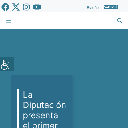
Vés
Valencià
Español
al
contingut
Menu
La
Diputación
presenta
el primer