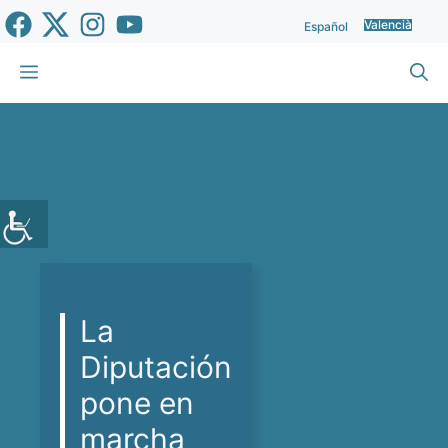
Vés
Valencià
Español
al
contingut
Menu
La
Diputación
pone en
marcha