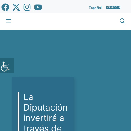
Vés
Valencià
Español
al
contingut
Menu
La
Diputación
invertirá a
través de