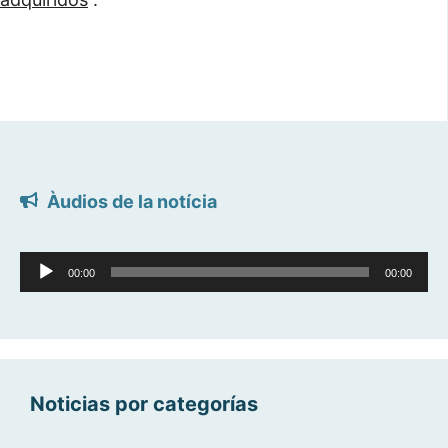
Àudios de la notícia
Reproductor
00:00
00:00
d'àudio
Noticias por categorías