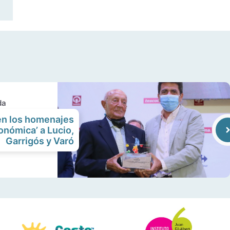
da
en los homenajes
onómica’ a Lucio,
Garrigós y Varó