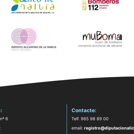
:
Contacte:
 nº 6
Telf. 965 98 89 00
t
email:
registro@diputacionalic