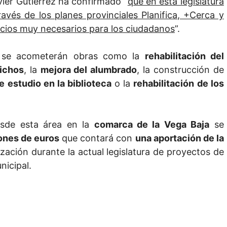
ier Gutiérrez ha confirmado “
que en esta legislatura
avés de los planes provinciales Planifica, +Cerca y
icios muy necesarios para los ciudadanos
”.
z- se acometerán obras como la
rehabilitación del
ichos
, la
mejora del alumbrado
, la construcción de
e estudio en la biblioteca
o la
rehabilitación de los
desde esta área en la
comarca de la Vega Baja
se
lones de euros
que contará con
una aportación de la
ización durante la actual legislatura de proyectos de
nicipal.