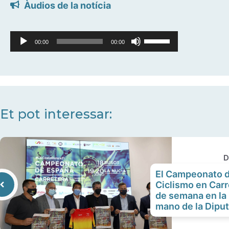
Àudios de la notícia
Reproductor
Feu
00:00
00:00
d'àudio
servir
les
tecles
de
fletxa
Et pot interessar:
cap
amunt/cap
avall
D
per
El Campeonato 
a
Ciclismo en Carr
incrementar
de semana en la 
o
mano de la Dipu
disminuir