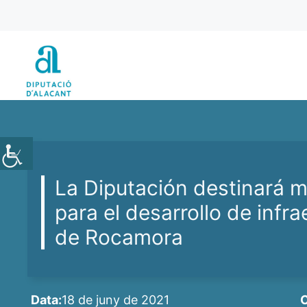
Vés
al
contingut
La Diputación destinará 
para el desarrollo de infr
de Rocamora
Data:
18 de juny de 2021
C