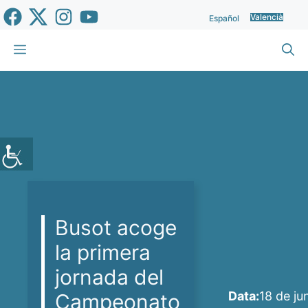
Vés
Valencià
Español
al
contingut
Menu
Busot acoge
la primera
jornada del
Data:
18 de ju
Campeonato