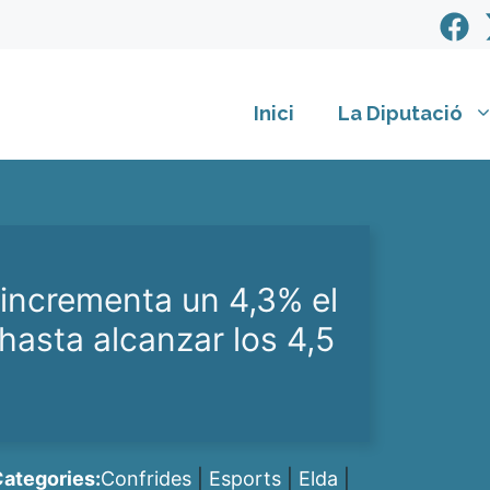
Inici
La Diputació
 incrementa un 4,3% el
asta alcanzar los 4,5
ategories:
Confrides
|
Esports
|
Elda
|