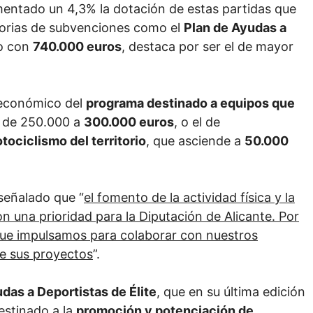
rementado un 4,3% la dotación de estas partidas que
atorias de subvenciones como el
Plan de Ayudas a
o con
740.000 euros
, destaca por ser el de mayor
 económico del
programa destinado a equipos que
a de 250.000 a
300.000 euros
, o el de
tociclismo del territorio
, que asciende a
50.000
 señalado que “
el fomento de la actividad física y la
n una prioridad para la Diputación de Alicante. Por
 que impulsamos para colaborar con nuestros
de sus proyectos
”.
das a Deportistas de Élite
, que en su última edición
estinado a la
promoción y potenciación de