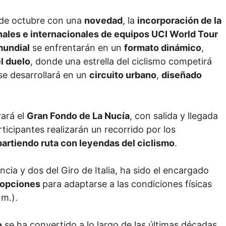
 de octubre con una
novedad
, la
incorporación de la
onales e internacionales de equipos UCI World Tour
mundial
se enfrentarán en un
formato dinámico
,
l duelo
, donde una estrella del ciclismo competirá
se desarrollará en un
circuito urbano
,
diseñado
rará el
Gran Fondo de La Nucía
, con salida y llegada
rticipantes realizarán un recorrido por los
artiendo ruta con leyendas del ciclismo
.
cia y dos del Giro de Italia, ha sido el encargado
 opciones
para adaptarse a las condiciones físicas
m.).
o
se ha convertido a lo largo de las últimas décadas