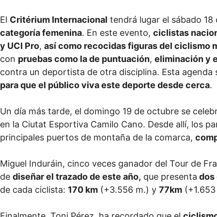
El
Critérium Internacional
tendrá lugar el sábado 18
categoría femenina
. En este evento,
ciclistas naci
y UCI Pro
,
así como recocidas figuras del ciclismo 
con
pruebas como la de puntuación
,
eliminación y e
contra un deportista de otra disciplina. Esta agenda 
para que el público viva este deporte desde cerca
.
Un día más tarde, el domingo 19 de octubre se celeb
en la Ciutat Esportiva Camilo Cano. Desde allí, los pa
principales puertos de montaña de la comarca,
comp
Miguel Induráin, cinco veces ganador del Tour de Fran
de
diseñar el trazado de este año,
que presenta
dos
de cada ciclista:
170 km
(+3.556 m.) y
77km
(+1.653 
Finalmente, Toni Pérez, ha recordado que el
ciclism