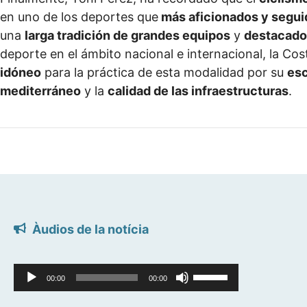
en uno de los deportes que
más aficionados y segu
una
larga tradición de grandes equipos
y
destacado
deporte en el ámbito nacional e internacional, la Co
idóneo
para la práctica de esta modalidad por su
esc
mediterráneo
y la
calidad de las infraestructuras
.
Àudios de la notícia
Reproductor
Feu
00:00
00:00
d'àudio
servir