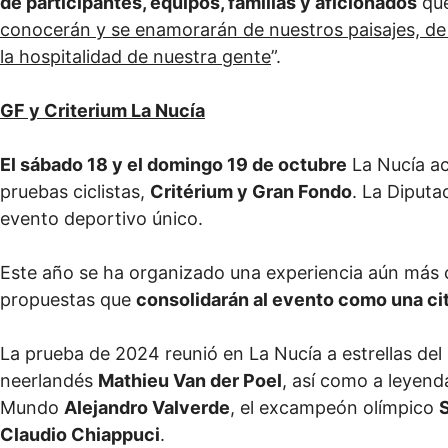
de participantes, equipos, familias y aficionados
que
conocerán y se enamorarán de nuestros paisajes, de 
la hospitalidad de nuestra gente
”.
GF y Criterium La Nucía
El sábado 18 y el domingo 19 de octubre
La Nucía a
pruebas ciclistas,
Critérium y Gran Fondo
. La Diputa
evento deportivo único.
Este año se ha organizado una experiencia aún más c
propuestas que
consolidarán al evento como una cita
La prueba de 2024 reunió en La Nucía a estrellas del
neerlandés
Mathieu Van der Poel
, así como a leyend
Mundo
Alejandro Valverde
, el excampeón olímpico
Claudio Chiappuci
.