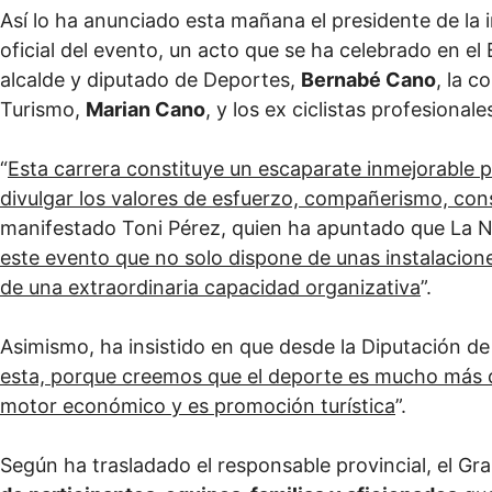
Así lo ha anunciado esta mañana el presidente de la i
oficial del evento, un acto que se ha celebrado en el E
alcalde y diputado de Deportes,
Bernabé Cano
, la c
Turismo,
Marian Cano
, y los ex ciclistas profesional
“
Esta carrera constituye un escaparate inmejorable pa
divulgar los valores de esfuerzo, compañerismo, cons
manifestado Toni Pérez, quien ha apuntado que La 
este evento que no solo dispone de unas instalacione
de una extraordinaria capacidad organizativa
”.
Asimismo, ha insistido en que desde la Diputación de 
esta, porque creemos que el deporte es mucho más qu
motor económico y es promoción turística
”.
Según ha trasladado el responsable provincial, el G