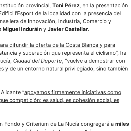
nstitución provincial,
Toni Pérez
, en la presentación
difici l’Esport de la localidad con la presencia del
onsellera de Innovación, Industria, Comercio y
es
Miguel Induráin
y
Javier Castellar
.
ra difundir la oferta de la Costa Blanca y para
tancia y superación que representa el ciclismo
”, ha
Nucía,
Ciudad del Deporte
, “
vuelve a demostrar con
s y de un entorno natural privilegiado, sino también
Alicante “
apoyamos firmemente iniciativas como
e competición: es salud, es cohesión social, es
ran Fondo y Criterium de La Nucía congregará a
miles