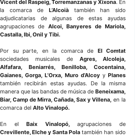
Vicent del Raspeig, Torremanzanas y Xixona
. En
la comarca de
L’Alcoià
también han sido
adjudicatarias de algunas de estas ayudas
agrupaciones de
Alcoi, Banyeres de Mariola,
Castalla, Ibi, Onil y Tibi.
Por su parte, en la comarca de
El Comtat
sociedades musicales de
Agres, Alcoleja,
Alfafara, Beniarrés, Benilloba, Cocentaina,
Gaianes, Gorga, L’Orxa, Muro d’Alcoy
y
Planes
también recibirán estas ayudas. De la misma
manera que las bandas de música de
Beneixama,
Biar, Camp de Mirra, Cañada, Sax y Villena,
en la
comarca del
Alto Vinalopó.
En el
Baix Vinalopó,
agrupaciones de
Crevillente, Elche y Santa Pola
también han sido