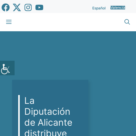
Vés
Valencià
Español
al
contingut
Menu
La
Diputación
de Alicante
distribuye