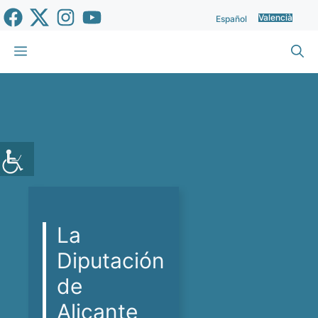
Vés
Valencià
Español
al
contingut
Menu
La
Diputación
de
Alicante