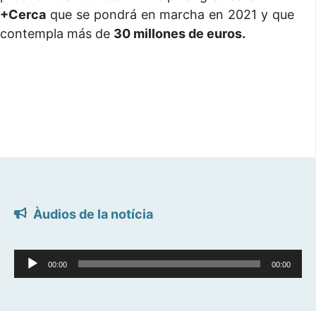
+Cerca
que se pondrá en marcha en 2021 y que
contempla más de
30 millones de euros.
Àudios de la notícia
Reproductor
00:00
00:00
d'àudio