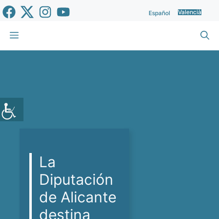
Vés
Valencià
Español
al
contingut
Menu
La
Diputación
de Alicante
destina